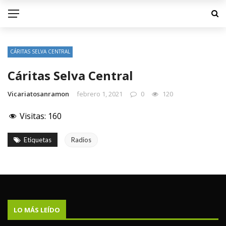
CÁRITAS SELVA CENTRAL
Cáritas Selva Central
Vicariatosanramon
febrero 1, 2021
0
120
Visitas:
160
Etiquetas
Radios
LO MÁS LEÍDO